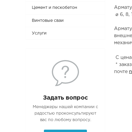
Армату
Цемент и пескобетон
⌀ 6, 8, 
Винтовые сваи
Армату
Услуги
внешне
механи
С цена
* зака
почте
n
Задать вопрос
Менеджеры нашей компании с
радостью проконсультируют
вас по любому вопросу.