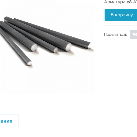
Арматура ⌀8 А1
В корзину
Поделиться:
сание