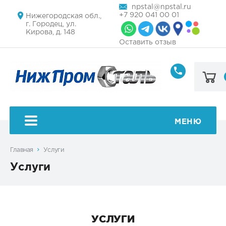
npstal@npstal.ru
+7 920 041 00 01
Нижегородская обл.,
г. Городец, ул.
Кирова, д. 148
Оставить отзыв
+7
920
041
00
01
МЕНЮ
Главная
Услуги
Услуги
УСЛУГИ